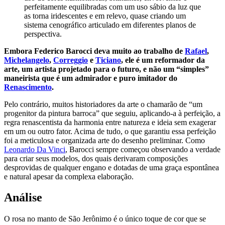
perfeitamente equilibradas com um uso sábio da luz que
as torna iridescentes e em relevo, quase criando um
sistema cenográfico articulado em diferentes planos de
perspectiva.
Embora Federico Barocci deva muito ao trabalho de
Rafael
,
Michelangelo
,
Correggio
e
Ticiano
, ele é um reformador da
arte, um artista projetado para o futuro, e não um “simples”
maneirista que é um admirador e puro imitador do
Renascimento
.
Pelo contrário, muitos historiadores da arte o chamarão de “um
progenitor da pintura barroca” que seguiu, aplicando-a à perfeição, a
regra renascentista da harmonia entre natureza e ideia sem exagerar
em um ou outro fator. Acima de tudo, o que garantiu essa perfeição
foi a meticulosa e organizada arte do desenho preliminar. Como
Leonardo Da Vinci
, Barocci sempre começou observando a verdade
para criar seus modelos, dos quais derivaram composições
desprovidas de qualquer engano e dotadas de uma graça espontânea
e natural apesar da complexa elaboração.
Análise
O rosa no manto de São Jerônimo é o único toque de cor que se