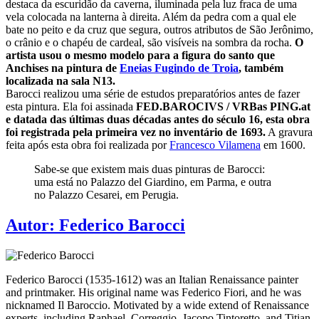
destaca da escuridão da caverna, iluminada pela luz fraca de uma
vela colocada na lanterna à direita. Além da pedra com a qual ele
bate no peito e da cruz que segura, outros atributos de São Jerônimo,
o crânio e o chapéu de cardeal, são visíveis na sombra da rocha.
O
artista usou o mesmo modelo para a figura do santo que
Anchises na pintura de
Eneias Fugindo de Troia
, também
localizada na sala N13.
Barocci realizou uma série de estudos preparatórios antes de fazer
esta pintura. Ela foi assinada
FED.BAROCIVS / VRBas PING.at
e datada das últimas duas décadas antes do século 16, esta obra
foi registrada pela primeira vez no inventário de 1693.
A gravura
feita após esta obra foi realizada por
Francesco Vilamena
em 1600.
Sabe-se que existem mais duas pinturas de Barocci:
uma está no Palazzo del Giardino, em Parma, e outra
no Palazzo Cesarei, em Perugia.
Autor:
Federico Barocci
Federico Barocci (1535-1612) was an Italian Renaissance painter
and printmaker. His original name was Federico Fiori, and he was
nicknamed Il Baroccio. Motivated by a wide extend of Renaissance
experts, including Raphael, Correggio, Jacopo Tintoretto, and Titian,