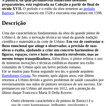
A pintura, da qual permanecem numerosos desenhos
preparatórios, está registrada na Coleção a partir do final do
século XVII.
O período e o estilo da obra remetem ao
período
Barroco
. Barocci nasceu em 1528 e executou esta pintura em 1598.
Descrição
Uma das características fundamentais da obra do grande pintor de
Urbino é, de fato, a inovação técnica no sinal da grande tradição
científica e matemática da corte de Urbino.
Em vez de contrastar o
fluxo emocional que atinge o observador, a precisão de suas
obras o exalta, ajudando a criar um concerto harmonioso de
figuras, espaços, cores e luzes de maneira envolvente, mas ao
mesmo tempo tranquilizadora.
Além disso, o pintor refinou o uso
de inúmeras inovações e técnicas estilísticas durante seu exílio
voluntário de Urbino após um breve período romano.
Ele se mudou para Roma seguindo seu tio, o grande arquiteto
Bartolomeo Genga
. No entanto, após alguns anos, este último
retornou a Urbino devido a graves problemas de saúde causados por
envenenamento nas mãos de pintores invejosos de seu sucesso. Ele
permaneceu em Urbino até morrer em 1612, sob a proteção do
último duque Francesco Maria II Della Rovere.
Outro elemento característico da pintura de Barocci é o
uso de cores harmoniosas, brilhantes, envolventes e